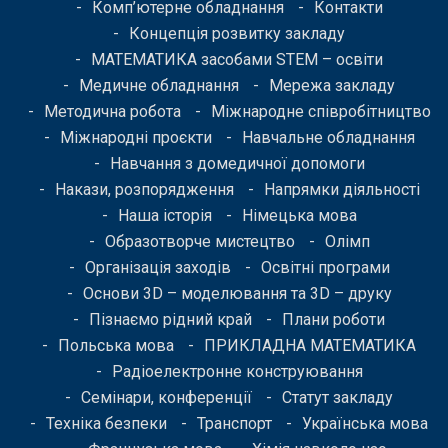
Комп’ютерне обладнання
Контакти
Концепція розвитку закладу
МАТЕМАТИКА засобами STEM – освіти
Медичне обладнання
Мережа закладу
Методична робота
Міжнародне співробітництво
Міжнародні проєкти
Навчальне обладнання
Навчання з домедичної допомоги
Накази, розпорядження
Напрямки діяльності
Наша історія
Німецька мова
Образотворче мистецтво
Олімп
Організація заходів
Освітні програми
Основи 3D – моделювання та 3D – друку
Пізнаємо рідний край
Плани роботи
Польська мова
ПРИКЛАДНА МАТЕМАТИКА
Радіоелектронне конструювання
Семінари, конференції
Статут закладу
Техніка безпеки
Транспорт
Українська мова