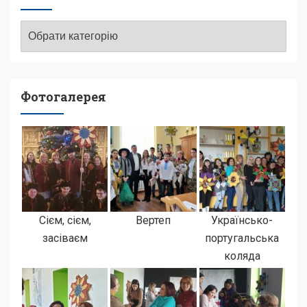
Категорії
Фотогалерея
Сієм, сієм,
Вертеп
Українсько-
засіваєм
португальська
коляда