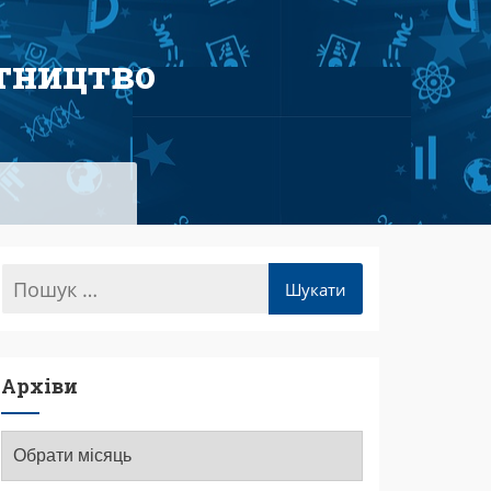
тництво
Архіви
Архіви