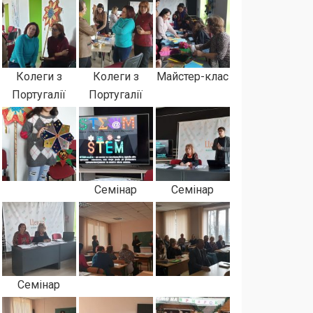
Колеги з
Колеги з
Майстер-клас
Португалії
Португалії
Семінар
Семінар
Семінар