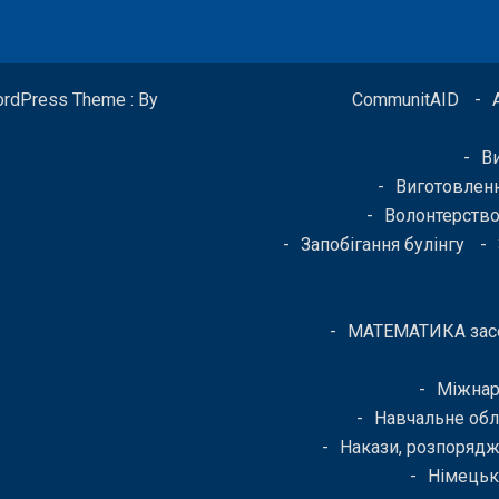
ordPress Theme : By
CommunitAID
В
Виготовленн
Волонтерств
Запобігання булінгу
МАТЕМАТИКА засо
Міжнар
Навчальне об
Накази, розпоряд
Німецьк