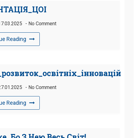
НТАЦІЯ_ЦОІ
17.03.2025
No Comment
ue Reading
розвиток_освітніх_інновацій
27.01.2025
No Comment
ue Reading
, Бо З Нею Весь Світ!