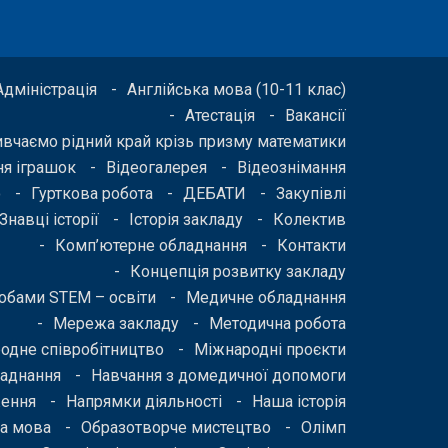
Адміністрація
Англійська мова (10-11 клас)
Атестація
Вакансії
ивчаємо рідний край крізь призму математики
я іграшок
Відеогалерея
Відеознімання
о
Гурткова робота
ДЕБАТИ
Закупівлі
Знавці історії
Історія закладу
Колектив
Комп’ютерне обладнання
Контакти
Концепція розвитку закладу
бами STEM – освіти
Медичне обладнання
Мережа закладу
Методична робота
одне співробітництво
Міжнародні проєкти
ладнання
Навчання з домедичної допомоги
ження
Напрямки діяльності
Наша історія
а мова
Образотворче мистецтво
Олімп