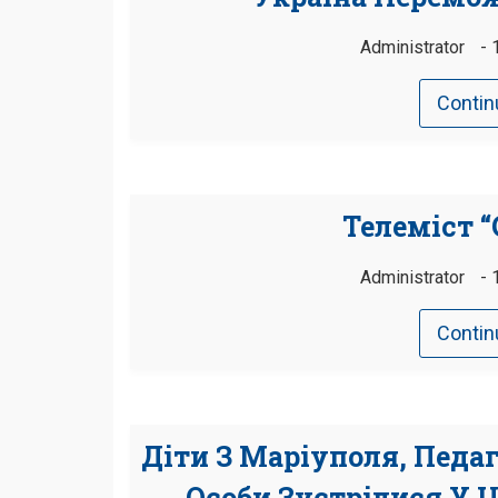
Administrator
Contin
Телеміст 
Administrator
Contin
Діти З Маріуполя, Педа
Особи Зустрілися У Ц