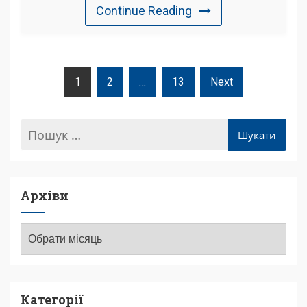
Continue Reading
Пагінація
1
2
…
13
Next
Записів
Архіви
Архіви
Категорії