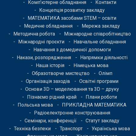
Комп’ютерне обладнання
Контакти
Концепція розвитку закладу
МАТЕМАТИКА засобами STEM – освіти
Медичне обладнання
Мережа закладу
Методична робота
Міжнародне співробітництво
Міжнародні проєкти
Навчальне обладнання
Навчання з домедичної допомоги
Накази, розпорядження
Напрямки діяльності
Наша історія
Німецька мова
Образотворче мистецтво
Олімп
Організація заходів
Освітні програми
Основи 3D – моделювання та 3D – друку
Пізнаємо рідний край
Плани роботи
Польська мова
ПРИКЛАДНА МАТЕМАТИКА
Радіоелектронне конструювання
Семінари, конференції
Статут закладу
Техніка безпеки
Транспорт
Українська мова