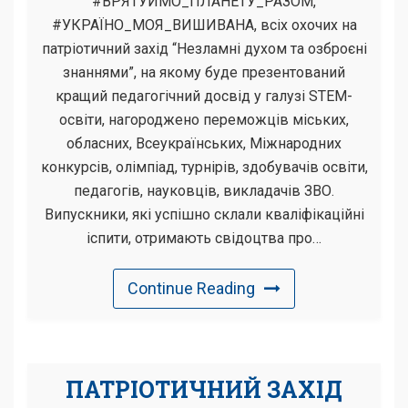
#ВРЯТУЙМО_ПЛАНЕТУ_РАЗОМ,
#УКРАЇНО_МОЯ_ВИШИВАНА, всіх охочих на
патріотичний захід “Незламні духом та озброєні
знаннями”, на якому буде презентований
кращий педагогічний досвід у галузі STEM-
освіти, нагороджено переможців міських,
обласних, Всеукраїнських, Міжнародних
конкурсів, олімпіад, турнірів, здобувачів освіти,
педагогів, науковців, викладачів ЗВО.
Випускники, які успішно склали кваліфікаційні
іспити, отримають свідоцтва про…
Continue Reading
ПАТРІОТИЧНИЙ ЗАХІД