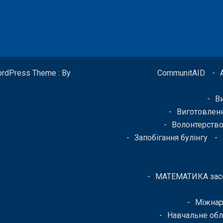
ordPress Theme : By
CommunitAID
В
Виготовленн
Волонтерств
Запобігання булінгу
МАТЕМАТИКА засо
Міжнар
Навчальне об