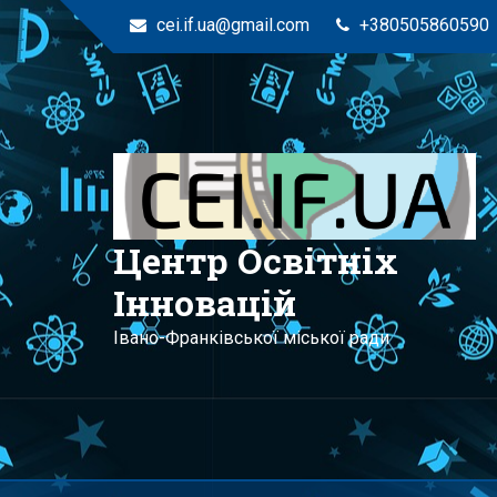
cei.if.ua@gmail.com
+380505860590
Центр Освітніх
Інновацій
Івано-Франківської міської ради