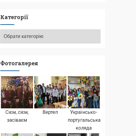
Категорії
Категорії
Фотогалерея
Сієм, сієм,
Вертеп
Українсько-
засіваєм
португальська
коляда