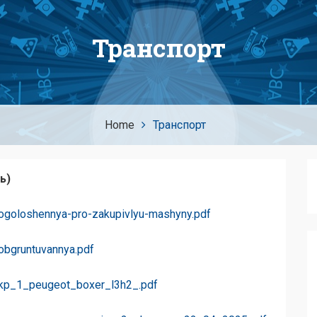
Транспорт
Home
Транспорт
ь)
/ogoloshennya-pro-zakupivlyu-mashyny.pdf
/obgruntuvannya.pdf
1/kp_1_peugeot_boxer_l3h2_.pdf