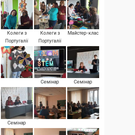
Колеги з
Колеги з
Майстер-клас
Португалії
Португалії
Семінар
Семінар
Семінар