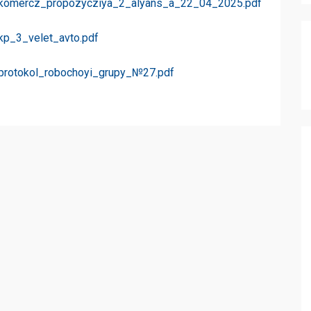
11/komercz_propozycziya_2_alyans_a_22_04_2025.pdf
/kp_3_velet_avto.pdf
1/protokol_robochoyi_grupy_№27.pdf