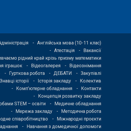
Адміністрація
Англійська мова (10-11 клас)
Атестація
Вакансії
ивчаємо рідний край крізь призму математики
я іграшок
Відеогалерея
Відеознімання
о
Гурткова робота
ДЕБАТИ
Закупівлі
Знавці історії
Історія закладу
Колектив
Комп’ютерне обладнання
Контакти
Концепція розвитку закладу
бами STEM – освіти
Медичне обладнання
Мережа закладу
Методична робота
одне співробітництво
Міжнародні проєкти
ладнання
Навчання з домедичної допомоги