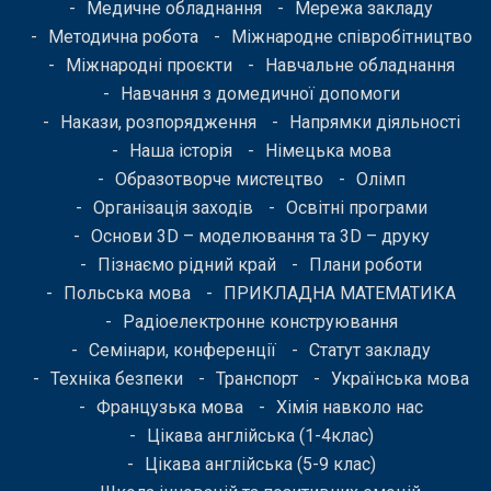
Медичне обладнання
Мережа закладу
Методична робота
Міжнародне співробітництво
Міжнародні проєкти
Навчальне обладнання
Навчання з домедичної допомоги
Накази, розпорядження
Напрямки діяльності
Наша історія
Німецька мова
Образотворче мистецтво
Олімп
Організація заходів
Освітні програми
Основи 3D – моделювання та 3D – друку
Пізнаємо рідний край
Плани роботи
Польська мова
ПРИКЛАДНА МАТЕМАТИКА
Радіоелектронне конструювання
Семінари, конференції
Статут закладу
Техніка безпеки
Транспорт
Українська мова
Французька мова
Хімія навколо нас
Цікава англійська (1-4клас)
Цікава англійська (5-9 клас)