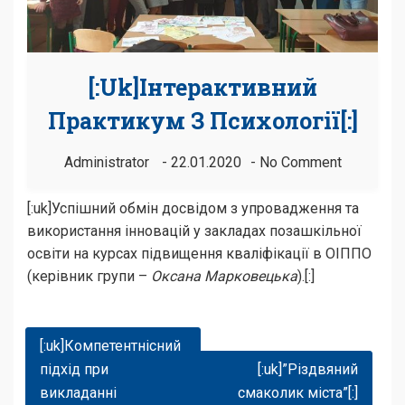
[:uk]Інтерактивний
Практикум З Психології[:]
Administrator
22.01.2020
No Comment
[:uk]Успішний обмін досвідом з упровадження та
використання інновацій у закладах позашкільної
освіти на курсах підвищення кваліфікації в ОІППО
(керівник групи –
Оксана Марковецька
).[:]
Навігація
[:uk]Компетентнісний
Записів
підхід при
[:uk]”Різдвяний
викладанні
смаколик міста”[:]