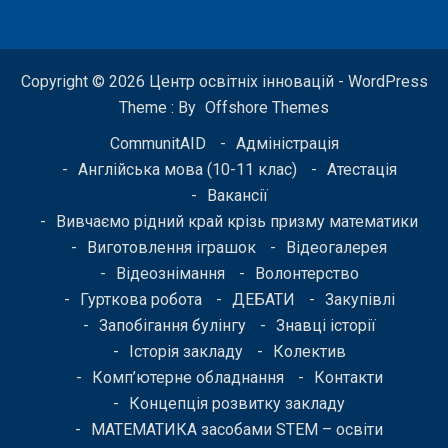
Copyright © 2026 Центр освітніх інновацій - WordPress
Theme : By
Offshore Themes
CommunitAID
Адміністрація
Англійська мова (10-11 клас)
Атестація
Вакансії
Вивчаємо рідний край крізь призму математики
Виготовлення іграшок
Відеогалерея
Відеознімання
Волонтерство
Гурткова робота
ДЕБАТИ
Закупівлі
Запобігання булінгу
Знавці історії
Історія закладу
Колектив
Комп’ютерне обладнання
Контакти
Концепція розвитку закладу
МАТЕМАТИКА засобами STEM – освіти