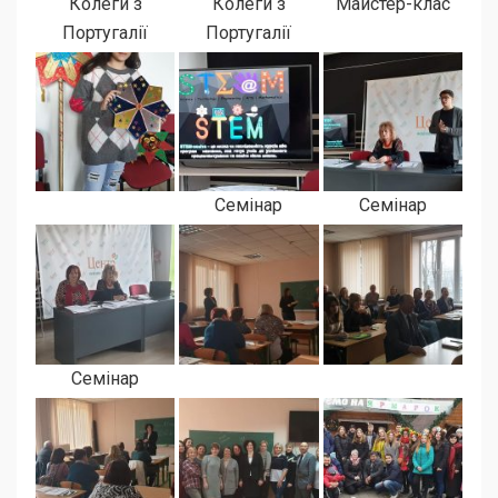
Колеги з
Колеги з
Майстер-клас
Португалії
Португалії
Семінар
Семінар
Семінар