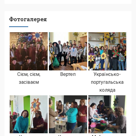
Фотогалерея
Сієм, сієм,
Вертеп
Українсько-
засіваєм
португальська
коляда