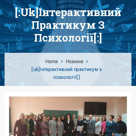
[:uk]Інтерактивний
Практикум З
Психології[:]
Home
Новини
[:uk]Інтерактивний практикум з
психології[:]