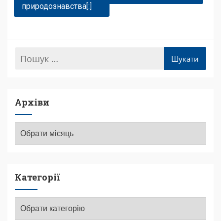
природознавства[:]
Архіви
Архіви
Категорії
Категорії