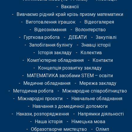
Вакансії
Вивчаємо рідний край крізь призму математики
Виготовлення іграшок
Відеогалерея
Відеознімання
Волонтерство
Гурткова робота
ДЕБАТИ
Закупівлі
Запобігання булінгу
Знавці історії
Історія закладу
Колектив
Комп’ютерне обладнання
Контакти
Концепція розвитку закладу
МАТЕМАТИКА засобами STEM – освіти
Медичне обладнання
Мережа закладу
Методична робота
Міжнародне співробітництво
Міжнародні проєкти
Навчальне обладнання
Навчання з домедичної допомоги
Накази, розпорядження
Напрямки діяльності
Наша історія
Німецька мова
Образотворче мистецтво
Олімп