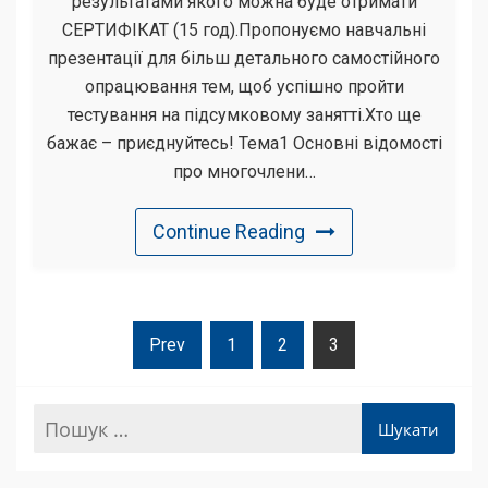
результатами якого можна буде отримати
СЕРТИФІКАТ (15 год).Пропонуємо навчальні
презентації для більш детального самостійного
опрацювання тем, щоб успішно пройти
тестування на підсумковому занятті.Хто ще
бажає – приєднуйтесь! Тема1 Основні відомості
про многочлени…
Continue Reading
Пагінація
Prev
1
2
3
Записів