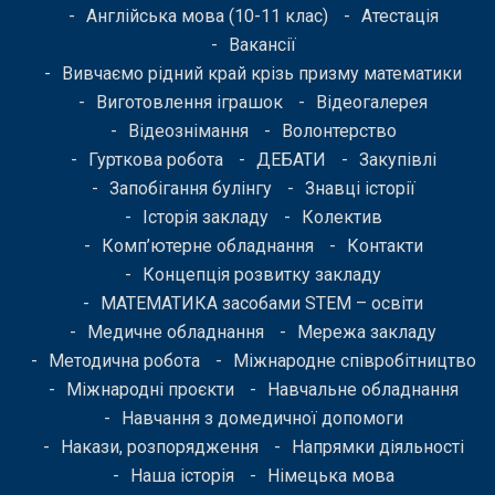
Англійська мова (10-11 клас)
Атестація
Вакансії
Вивчаємо рідний край крізь призму математики
Виготовлення іграшок
Відеогалерея
Відеознімання
Волонтерство
Гурткова робота
ДЕБАТИ
Закупівлі
Запобігання булінгу
Знавці історії
Історія закладу
Колектив
Комп’ютерне обладнання
Контакти
Концепція розвитку закладу
МАТЕМАТИКА засобами STEM – освіти
Медичне обладнання
Мережа закладу
Методична робота
Міжнародне співробітництво
Міжнародні проєкти
Навчальне обладнання
Навчання з домедичної допомоги
Накази, розпорядження
Напрямки діяльності
Наша історія
Німецька мова