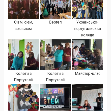
Сієм, сієм,
Вертеп
Українсько-
засіваєм
португальська
коляда
Колеги з
Колеги з
Майстер-клас
Португалії
Португалії