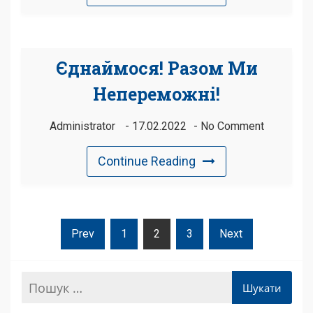
Єднаймося! Разом Ми
Непереможні!
Administrator
17.02.2022
No Comment
Continue Reading
Пагінація
Prev
1
2
3
Next
Записів