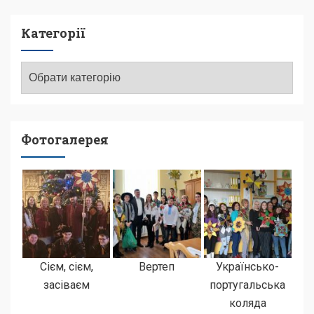
Категорії
Категорії
Фотогалерея
Сієм, сієм,
Вертеп
Українсько-
засіваєм
португальська
коляда