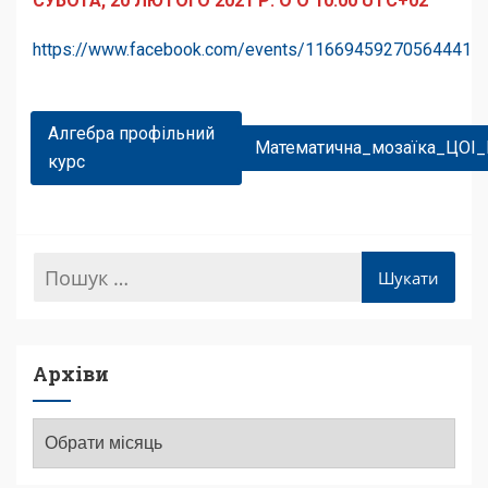
СУБОТА, 20 ЛЮТОГО 2021 Р. О О 10:00 UTC+02
https://www.facebook.com/events/11669459270564441
Навігація
Алгебра профільний
Математична_мозаїка_ЦОІ_
Записів
курс
Архіви
Архіви