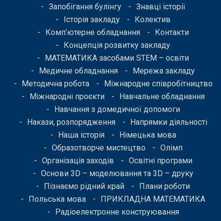
Запобігання булінгу
Знавці історії
Історія закладу
Колектив
Комп’ютерне обладнання
Контакти
Концепція розвитку закладу
МАТЕМАТИКА засобами STEM – освіти
Медичне обладнання
Мережа закладу
Методична робота
Міжнародне співробітництво
Міжнародні проєкти
Навчальне обладнання
Навчання з домедичної допомоги
Накази, розпорядження
Напрямки діяльності
Наша історія
Німецька мова
Образотворче мистецтво
Олімп
Організація заходів
Освітні програми
Основи 3D – моделювання та 3D – друку
Пізнаємо рідний край
Плани роботи
Польська мова
ПРИКЛАДНА МАТЕМАТИКА
Радіоелектронне конструювання