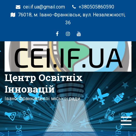
cei.if.ua@gmail.com
+380505860590
76018, м. Івано-Франківськ, вул. Незалежності,
36
Центр Освітніх
Інновацій
Івано-Франківської міської ради